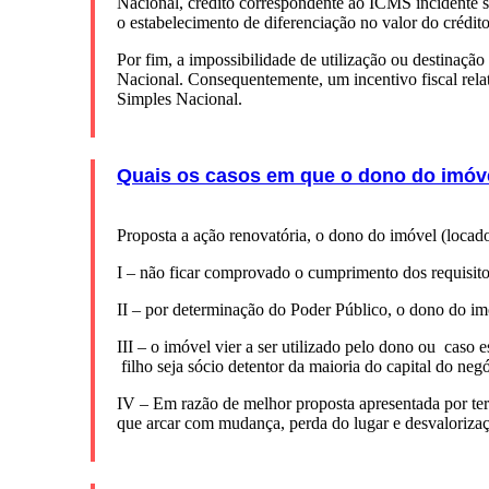
Nacional, crédito correspondente ao ICMS incidente s
o estabelecimento de diferenciação no valor do crédit
Por fim, a impossibilidade de utilização ou destinação
Nacional. Consequentemente, um incentivo fiscal rel
Simples Nacional.
Quais os casos em que o dono do imóvel
Proposta a ação renovatória, o dono do imóvel (locado
I – não ficar comprovado o cumprimento dos requisito
II – por determinação do Poder Público, o dono do imó
III – o imóvel vier a ser utilizado pelo dono ou caso
filho seja sócio detentor da maioria do capital do neg
IV – Em razão de melhor proposta apresentada por terc
que arcar com mudança, perda do lugar e desvaloriza