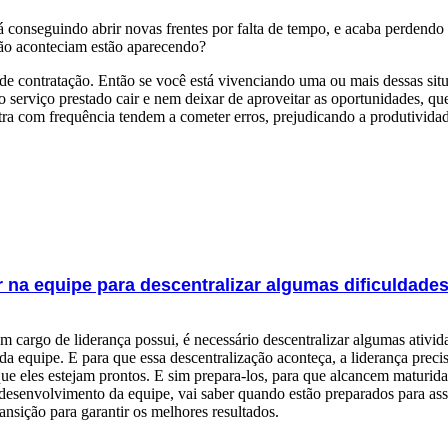
á conseguindo abrir novas frentes por falta de tempo, e acaba perdendo
ão aconteciam estão aparecendo?
 contratação. Então se você está vivenciando uma ou mais dessas situaç
 serviço prestado cair e nem deixar de aproveitar as oportunidades, q
ra com frequência tendem a cometer erros, prejudicando a produtividad
 na equipe para descentralizar algumas dificuldade
cargo de liderança possui, é necessário descentralizar algumas ativid
a equipe. E para que essa descentralização aconteça, a liderança precis
 eles estejam prontos. E sim prepara-los, para que alcancem maturidad
esenvolvimento da equipe, vai saber quando estão preparados para ass
nsição para garantir os melhores resultados.