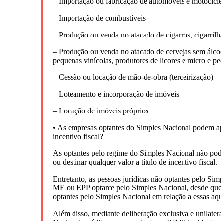
– Importação ou fabricação de automóveis e motocicle
– Importação de combustíveis
– Produção ou venda no atacado de cigarros, cigarrilha
– Produção ou venda no atacado de cervejas sem álcoo
pequenas vinícolas, produtores de licores e micro e pe
– Cessão ou locação de mão-de-obra (terceirização)
– Loteamento e incorporação de imóveis
– Locação de imóveis próprios
• As empresas optantes do Simples Nacional podem apropr
incentivo fiscal?
As optantes pelo regime do Simples Nacional não podem
ou destinar qualquer valor a título de incentivo fiscal.
Entretanto, as pessoas jurídicas não optantes pelo Si
ME ou EPP optante pelo Simples Nacional, desde que 
optantes pelo Simples Nacional em relação a essas aqu
Além disso, mediante deliberação exclusiva e unilatera