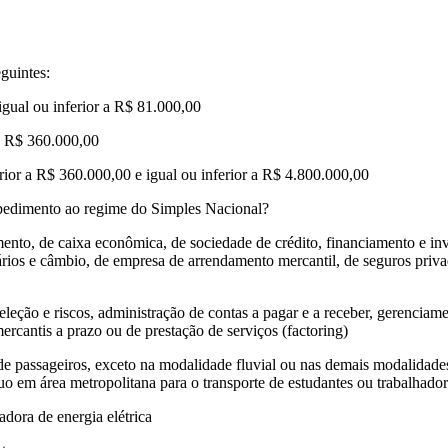
eguintes:
igual ou inferior a R$ 81.000,00
 a R$ 360.000,00
rior a R$ 360.000,00 e igual ou inferior a R$ 4.800.000,00
mpedimento ao regime do Simples Nacional?
nto, de caixa econômica, de sociedade de crédito, financiamento e inve
liários e câmbio, de empresa de arrendamento mercantil, de seguros priv
 seleção e riscos, administração de contas a pagar e a receber, gerencia
mercantis a prazo ou de prestação de serviços (factoring)
 de passageiros, exceto na modalidade fluvial ou nas demais modalidades
nuo em área metropolitana para o transporte de estudantes ou trabalhado
adora de energia elétrica