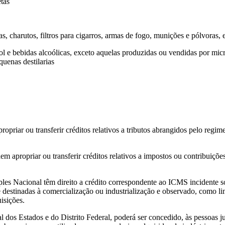
tas
s, charutos, filtros para cigarros, armas de fogo, munições e pólvoras, 
l e bebidas alcoólicas, exceto aquelas produzidas ou vendidas por micr
quenas destilarias
iar ou transferir créditos relativos a tributos abrangidos pelo regime? 
 apropriar ou transferir créditos relativos a impostos ou contribuições
mples Nacional têm direito a crédito correspondente ao ICMS incidente s
destinadas à comercialização ou industrialização e observado, como li
isições.
l dos Estados e do Distrito Federal, poderá ser concedido, às pessoas j