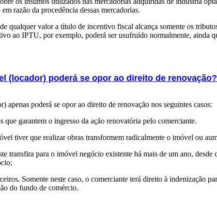
obre os insumos utilizados nas mercadorias adquiridas de indústria op
o em razão da procedência dessas mercadorias.
 de qualquer valor a título de incentivo fiscal alcança somente os tribut
ativo ao IPTU, por exemplo, poderá ser usufruído normalmente, ainda 
 (locador) poderá se opor ao direito de renovação?
r) apenas poderá se opor ao direito de renovação nos seguintes casos:
s que garantem o ingresso da ação renovatória pelo comerciante.
vel tiver que realizar obras transformem radicalmente o imóvel ou aum
 este transfira para o imóvel negócio existente há mais de um ano, desd
ócio;
eiros. Somente neste caso, o comerciante terá direito à indenização par
ção do fundo de comércio.