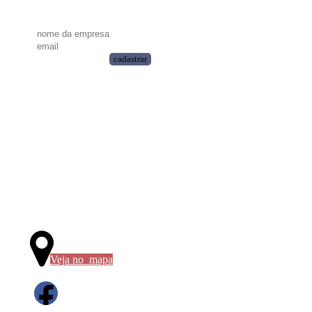
Receba nossas dicas:
cadastrar
Contato
contato@augment.com
Rua da Hora, nº 692
Espinheiro, Recife -
PE
Veja no
mapa